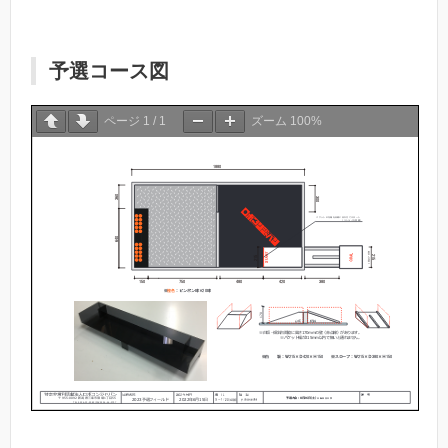
予選コース図
ページ
1
/
1
ズーム
100%