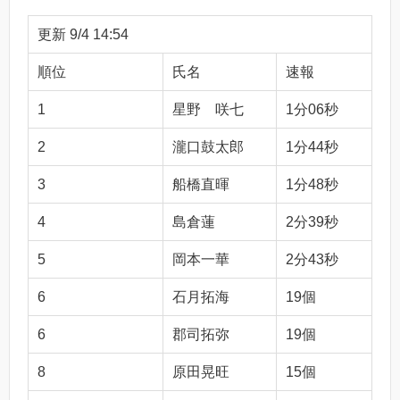
更新 9/4 14:54
順位
氏名
速報
1
星野 咲七
1分06秒
2
瀧口鼓太郎
1分44秒
3
船橋直暉
1分48秒
4
島倉蓮
2分39秒
5
岡本一華
2分43秒
6
石月拓海
19個
6
郡司拓弥
19個
8
原田晃旺
15個