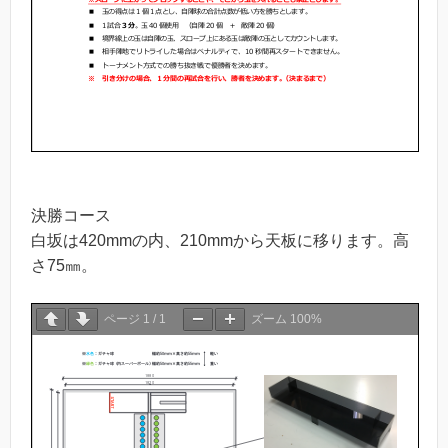
決勝コース
白坂は420mmの内、210mmから天板に移ります。高
さ75㎜。
ページ
1
/
1
ズーム
100%