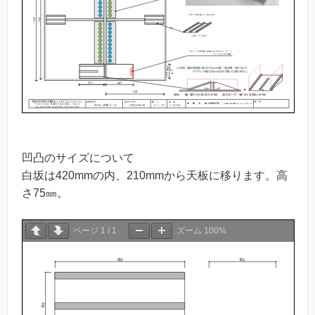
凹凸のサイズについて
白坂は420mmの内、210mmから天板に移ります。高
さ75㎜。
ページ
1
/
1
ズーム
100%