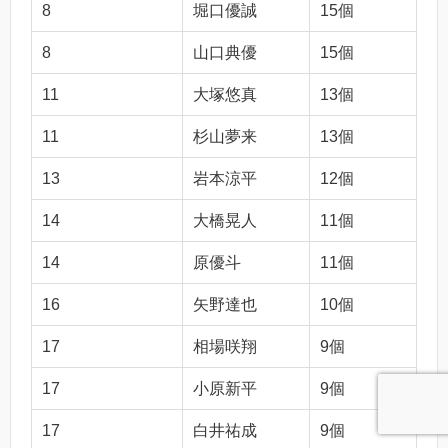
8
堀口優誠
15個
8
山口典優
15個
11
大塚悠真
13個
11
杉山夢来
13個
13
岩本涼平
12個
14
大橋晃人
11個
14
原優斗
11個
16
矢野達也
10個
17
相場咲翔
9個
17
小原新平
9個
17
白井祐成
9個